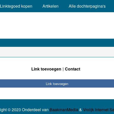
Linktegoed kopen
Artikelen
Alle dochterpagina's
Link toevoegen
Contact
Link toevoegen
ight © 2023 Onderdeel van
BaakmanMedia
&
Vrolijk Internet S