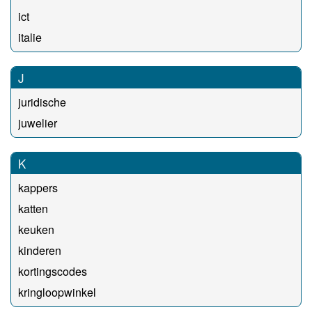
ict
italie
J
juridische
juwelier
K
kappers
katten
keuken
kinderen
kortingscodes
kringloopwinkel