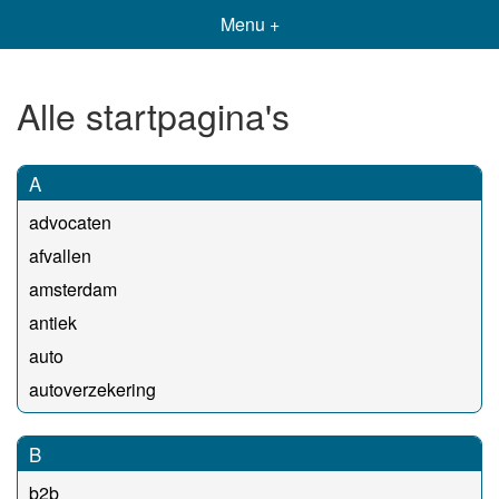
Menu +
Alle startpagina's
A
advocaten
afvallen
amsterdam
antiek
auto
autoverzekering
B
b2b