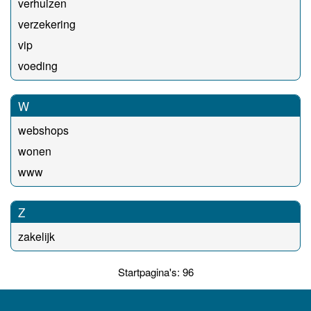
verhuizen
verzekering
vip
voeding
W
webshops
wonen
www
Z
zakelijk
Startpagina's: 96