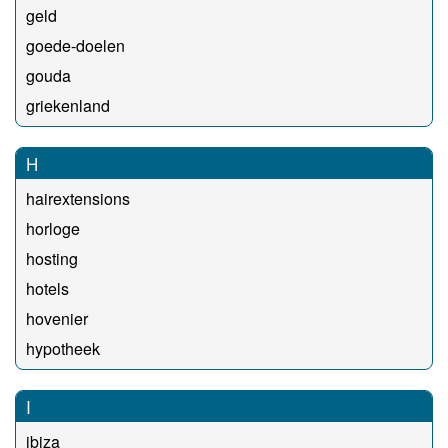
geld
goede-doelen
gouda
griekenland
H
hairextensions
horloge
hosting
hotels
hovenier
hypotheek
I
ibiza