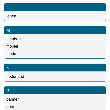
L
lenen
M
meubels
mobiel
mode
N
nederland
P
pannen
pers