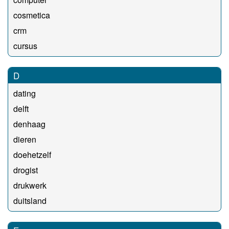
cosmetica
crm
cursus
D
dating
delft
denhaag
dieren
doehetzelf
drogist
drukwerk
duitsland