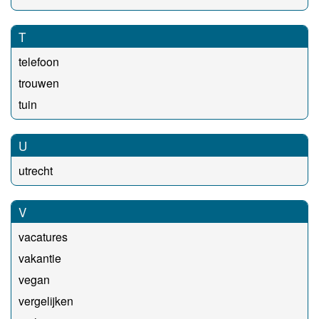
T
telefoon
trouwen
tuin
U
utrecht
V
vacatures
vakantie
vegan
vergelijken