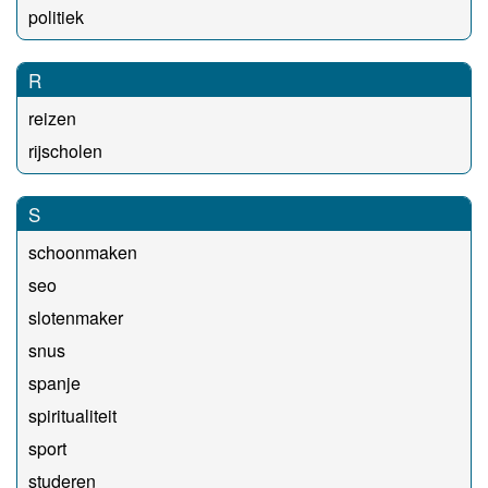
politiek
R
reizen
rijscholen
S
schoonmaken
seo
slotenmaker
snus
spanje
spiritualiteit
sport
studeren