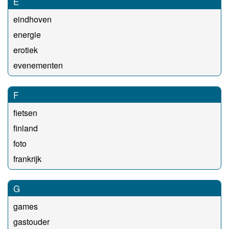
E
eindhoven
energie
erotiek
evenementen
F
fietsen
finland
foto
frankrijk
G
games
gastouder