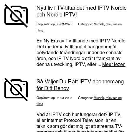
Nytt liv i TV-tittandet med IPTV Nordic
och Nordic IPTV!
Geplaatst op 03-03-2025
Categorie:
Muziek, televisie en
films
En Ny Era av TV-tittande med IPTV Nordic
Det moderna tv-tittandet har genomgått
betydande förändringar under de senaste
åren, och IP TV Nordic står i framkant av
denna utveckling. IPTV, eller ...
Meer lezen
Så Väljer Du Rätt IPTV abonnemang
för Ditt Behov
Geplaatst op 03-03-2025
Categorie:
Muziek, televisie en
films
Vad är IPTV och hur fungerar det? IP TV,
eller Internet Protocol Television, är en
teknik som gör det möjligt att streama TV-
program och filmer över internet istället för