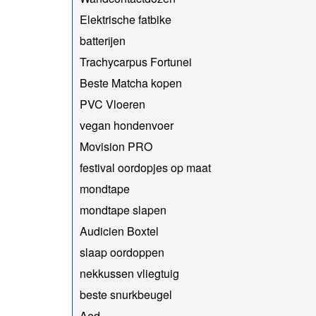
Elektrische fatbike
batterijen
Trachycarpus Fortunei
Beste Matcha kopen
PVC Vloeren
vegan hondenvoer
Movision PRO
festival oordopjes op maat
mondtape
mondtape slapen
Audicien Boxtel
slaap oordoppen
nekkussen vliegtuig
beste snurkbeugel
Aed