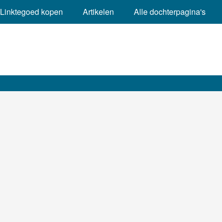
Linktegoed kopen
Artikelen
Alle dochterpagina's