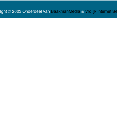
ight © 2023 Onderdeel van
BaakmanMedia
&
Vrolijk Internet S