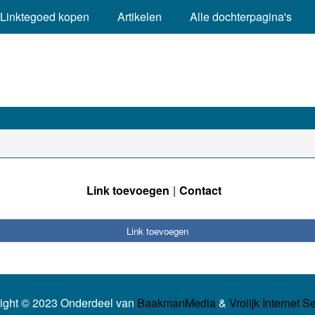
Linktegoed kopen
Artikelen
Alle dochterpagina's
Link toevoegen
Contact
Link toevoegen
ight © 2023 Onderdeel van
BaakmanMedia
&
Vrolijk Internet S