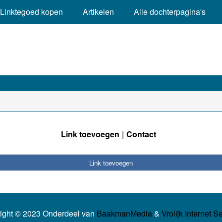
Linktegoed kopen
Artikelen
Alle dochterpagina's
Link toevoegen
Contact
Link toevoegen
ight © 2023 Onderdeel van
BaakmanMedia
&
Vrolijk Internet S