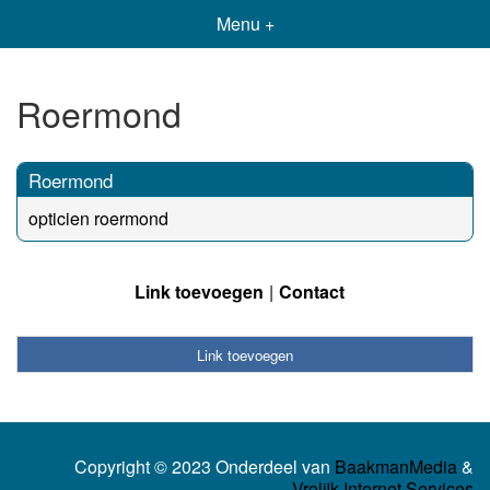
Menu +
Roermond
Roermond
opticien roermond
Link toevoegen
Contact
Link toevoegen
Copyright © 2023 Onderdeel van
BaakmanMedia
&
Vrolijk Internet Services