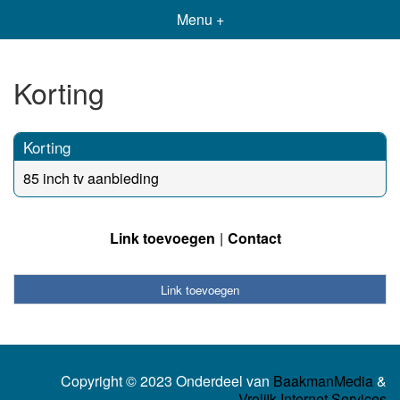
Menu +
Korting
Korting
85 inch tv aanbieding
Link toevoegen
Contact
Link toevoegen
Copyright © 2023 Onderdeel van
BaakmanMedia
&
Vrolijk Internet Services