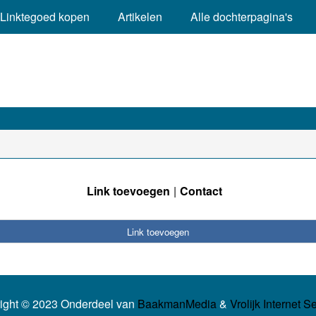
Linktegoed kopen
Artikelen
Alle dochterpagina's
Link toevoegen
Contact
Link toevoegen
ight © 2023 Onderdeel van
BaakmanMedia
&
Vrolijk Internet S