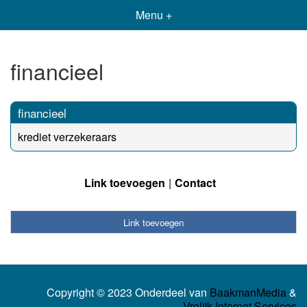
Menu +
financieel
financieel
krediet verzekeraars
Link toevoegen
Contact
Link toevoegen
Copyright © 2023 Onderdeel van
BaakmanMedia
&
Vrolijk Internet Services